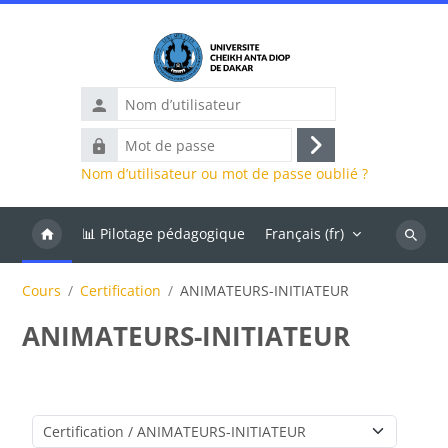
Passer au contenu principal
Nom
d’utilisateur
Mot
Connexion
de
Nom d’utilisateur ou mot de passe oublié ?
passe
📊 Pilotage pédagogique
Français ‎(fr)‎
Recher
des
Cours
Certification
ANIMATEURS-INITIATEUR
cours
ANIMATEURS-INITIATEUR
Catégories de cours