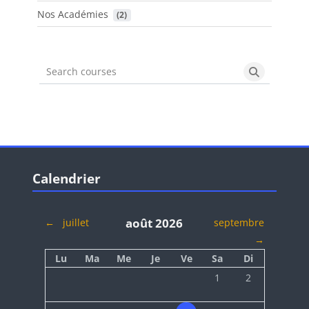
Nos Académies
 (2)
Search courses
Search cou
Blocs
Passer Calendrier
Calendrier
août 2026
←
juillet
septembre
→
Lundi
Mardi
Mercredi
Jeudi
Vendredi
Samedi
Dimanche
Lu
Ma
Me
Je
Ve
Sa
Di
Aucun événement, sa
Aucun événeme
1
2